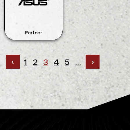
Partner
‹
›
1
2
3
4
5
...