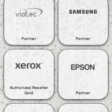
Partner
Partner
Authorized Reseller
Gold
Partner