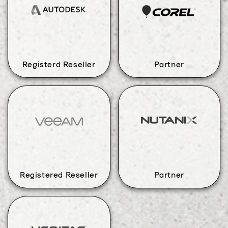
Partner
Registerd Reseller
Registered Reseller
Partner