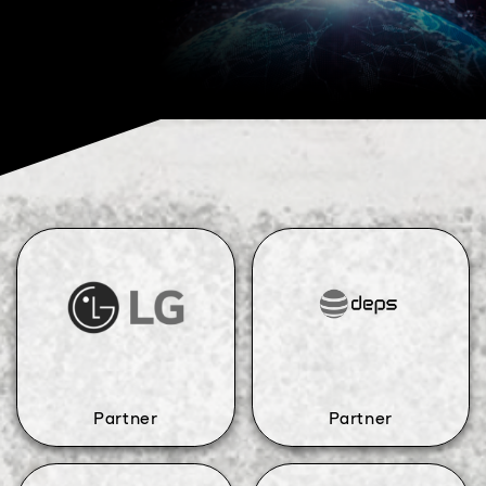
Partner
Partner