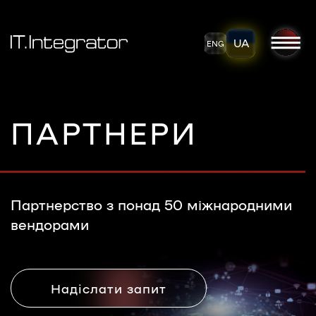
UA
ENG
ПАРТНЕРИ
Партнерство з понад 50 міжнародними
вендорами
Надіслати запит