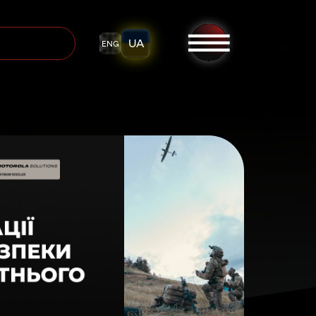
UA
ENG