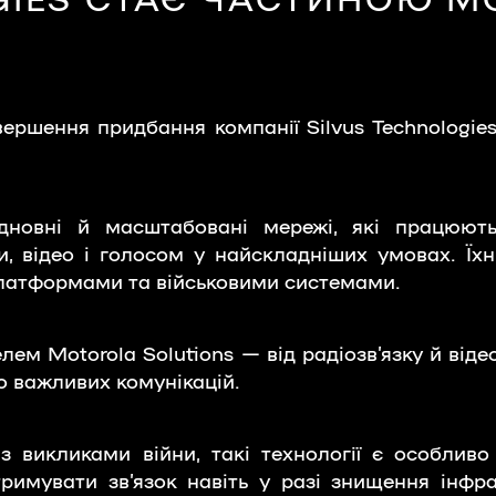
вершення придбання компанії Silvus Technologi
ідновні й масштабовані мережі, які працюют
, відео і голосом у найскладніших умовах. Їхн
латформами та військовими системами.
лем Motorola Solutions — від радіозв’язку й ві
о важливих комунікацій.
 з викликами війни, такі технології є особлив
римувати зв’язок навіть у разі знищення інфрас