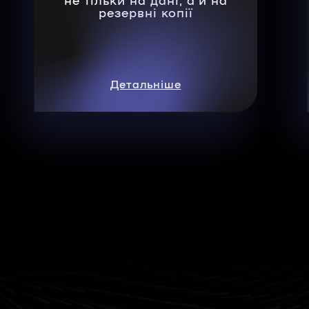
резервні копії
Детальніше