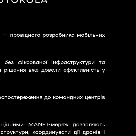
es — провідного розробника мобільних
ь без фіксованої інфраструктури та
і рішення вже довели ефективність у
деоспостереження до командних центрів
о цінними. MANET-мережі дозволяють
труктури, координувати дії дронів і