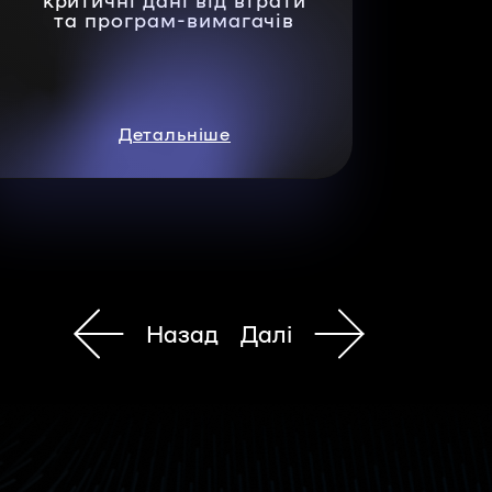
та програм-вимагачів
Детальніше
Назад
Далі